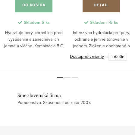
DO KOŠÍKA
DETAIL
Skladom
5 ks
Skladom
>5 ks
Hydratuje pery, chráni ich pred
Intenzívna hydratácia pre pery,
vysúšaním a zanecháva ich
ochrana a jemné tónovanie v
jemné a vláčne. Kombinácia BIO
jednom. Zloženie obohatené o
jojobového oleja a kyseliny
vitamín E, BIO oleje, kakaové a
Dostupné varianty
+ ďalšie
hyalurónovej pomáha udržiavať
bambucké maslo poskytuje
optimálnu hydratáciu a podporuje
hĺbkovú výživu a pomáha
prirodzene plnší...
predchádzať vysušeniu....
Sme slovenská firma
Poradenstvo. Skúsenosti od roku 2007.