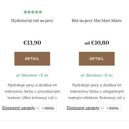
Hydratačný rúž na pery
Rúž na pery Mat Matt Matte
€13,90
€10,80
od
DETAIL
DETAIL
Skladom
>5 ks
Skladom
>5 ks
Hydratuje pery a dodáva im
Hydratuje pery a dodáva im
intenzívnu farbu s prirodzeným
intenzívnu farbu s elegantným
leskom. Ultra krémový rúž s
matným efektom. Krémový rúž s
kyselinou hyalurónovou jemne
vitamínom E, BIO bambuckým
Dostupné varianty
Dostupné varianty
+ ďalšie
+ ďalšie
zvláčňuje a vyživuje pery bez
maslom a prírodnými
syntetických farbív, parfumov či
esenciálnymi olejmi z
konzervačných...
kontrolovaného biologického