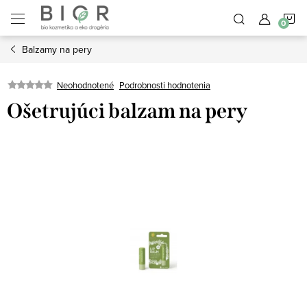
Prejsť
N
na
obsah
Balzamy na pery
K
Neohodnotené
Podrobnosti hodnotenia
Ošetrujúci balzam na pery